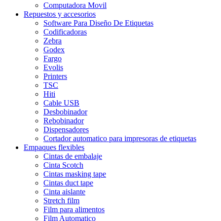
Computadora Movil
Repuestos y accesorios
Software Para Diseño De Etiquetas
Codificadoras
Zebra
Godex
Fargo
Evolis
Printers
TSC
Hiti
Cable USB
Desbobinador
Rebobinador
Dispensadores
Cortador automatico para impresoras de etiquetas
Empaques flexibles
Cintas de embalaje
Cinta Scotch
Cintas masking tape
Cintas duct tape
Cinta aislante
Stretch film
Film para alimentos
Film Automatico