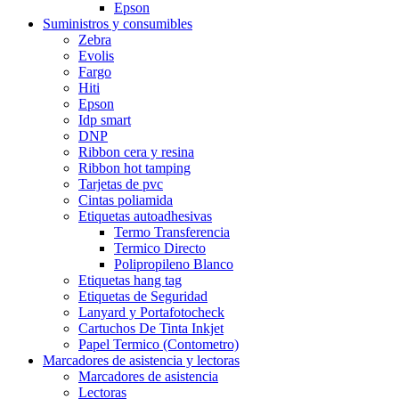
Epson
Suministros y consumibles
Zebra
Evolis
Fargo
Hiti
Epson
Idp smart
DNP
Ribbon cera y resina
Ribbon hot tamping
Tarjetas de pvc
Cintas poliamida
Etiquetas autoadhesivas
Termo Transferencia
Termico Directo
Polipropileno Blanco
Etiquetas hang tag
Etiquetas de Seguridad
Lanyard y Portafotocheck
Cartuchos De Tinta Inkjet
Papel Termico (Contometro)
Marcadores de asistencia y lectoras
Marcadores de asistencia
Lectoras