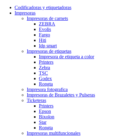
Codificadoras y etiquetadoras
Impresoras
Impresoras de carnets
ZEBRA
Evolis
Fargo
Hiti
Idp smart
Impresoras de etiquetas
Impresora de etiqueta a color
Printers
Zebra
TSC
Godex
Rongta
Impresora fotografica
Impresoras de Brazaletes y Pulseras
Ticketeras
Printers
Epson
Bixolon
Star
Rongta
Impresoras multifuncionales