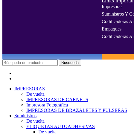
Links importan
Impresoras
Suministros Y C
Codificadoras A
Empaques
Codificadoras A
Búsqueda
Menú
Categorías
IMPRESORAS
De vuelta
IMPRESORAS DE CARNETS
Impresora Fotográfica
IMPRESORAS DE BRAZALETES Y PULSERAS
Suministros
De vuelta
ETIQUETAS AUTOADHESIVAS
De vuelta