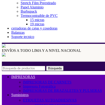
Stretch Film Preestirado
Papel Aluminio
Burbupack
Termocontraible de PVC
15 micras
19 micras
cerradoras de cajas y cosedoras
Balanzas
Soporte tecnico
ENVÍOS A TODO LIMA Y A NIVEL NACIONAL
Búsqueda
IMPRESORAS
IMPRESORAS DE CARNETS
Impresora Fotográfica
IMPRESORAS DE BRAZALETES Y PULSERAS
Suministros
ETIQUETAS AUTOADHESIVAS