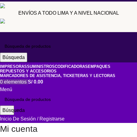
ENVÍOS A TODO LIMA Y A NIVEL NACIONAL
Búsqueda
IMPRESORAS
SUMINISTROS
CODIFICADORAS
EMPAQUES
REPUESTOS Y ACCESORIOS
MARCADORES DE ASISTENCIA, TICKETERAS Y LECTORAS
0
elementos
S/
0.00
Menú
Búsqueda
Inicio De Sesión / Registrarse
Mi cuenta