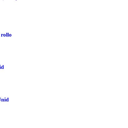
rollo
id
Unid