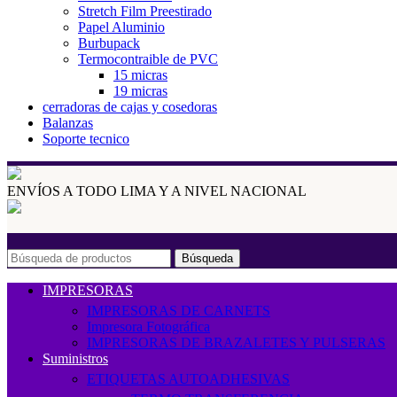
Stretch Film Preestirado
Papel Aluminio
Burbupack
Termocontraible de PVC
15 micras
19 micras
cerradoras de cajas y cosedoras
Balanzas
Soporte tecnico
ENVÍOS A TODO LIMA Y A NIVEL NACIONAL
Búsqueda
IMPRESORAS
IMPRESORAS DE CARNETS
Impresora Fotográfica
IMPRESORAS DE BRAZALETES Y PULSERAS
Suministros
ETIQUETAS AUTOADHESIVAS