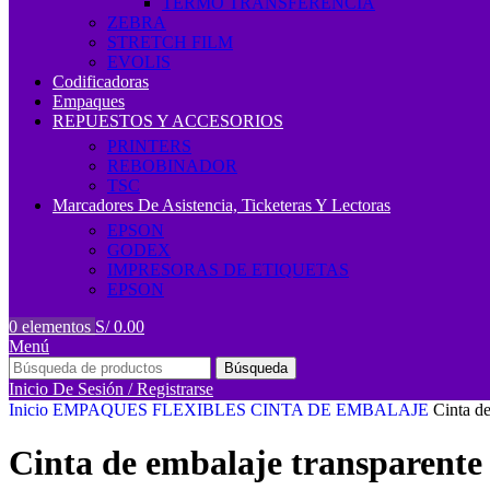
TERMO TRANSFERENCIA
ZEBRA
STRETCH FILM
EVOLIS
Codificadoras
Empaques
REPUESTOS Y ACCESORIOS
PRINTERS
REBOBINADOR
TSC
Marcadores De Asistencia, Ticketeras Y Lectoras
EPSON
GODEX
IMPRESORAS DE ETIQUETAS
EPSON
0
elementos
S/
0.00
Menú
Búsqueda
Inicio De Sesión / Registrarse
Inicio
EMPAQUES FLEXIBLES
CINTA DE EMBALAJE
Cinta de
Cinta de embalaje transparente 