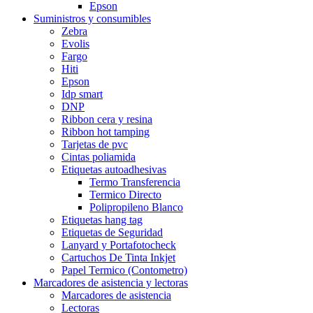
Epson
Suministros y consumibles
Zebra
Evolis
Fargo
Hiti
Epson
Idp smart
DNP
Ribbon cera y resina
Ribbon hot tamping
Tarjetas de pvc
Cintas poliamida
Etiquetas autoadhesivas
Termo Transferencia
Termico Directo
Polipropileno Blanco
Etiquetas hang tag
Etiquetas de Seguridad
Lanyard y Portafotocheck
Cartuchos De Tinta Inkjet
Papel Termico (Contometro)
Marcadores de asistencia y lectoras
Marcadores de asistencia
Lectoras