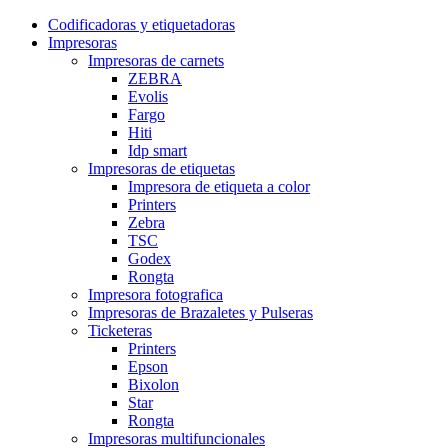
Codificadoras y etiquetadoras
Impresoras
Impresoras de carnets
ZEBRA
Evolis
Fargo
Hiti
Idp smart
Impresoras de etiquetas
Impresora de etiqueta a color
Printers
Zebra
TSC
Godex
Rongta
Impresora fotografica
Impresoras de Brazaletes y Pulseras
Ticketeras
Printers
Epson
Bixolon
Star
Rongta
Impresoras multifuncionales