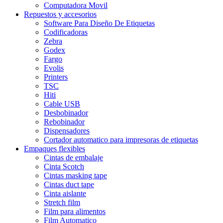
Computadora Movil
Repuestos y accesorios
Software Para Diseño De Etiquetas
Codificadoras
Zebra
Godex
Fargo
Evolis
Printers
TSC
Hiti
Cable USB
Desbobinador
Rebobinador
Dispensadores
Cortador automatico para impresoras de etiquetas
Empaques flexibles
Cintas de embalaje
Cinta Scotch
Cintas masking tape
Cintas duct tape
Cinta aislante
Stretch film
Film para alimentos
Film Automatico