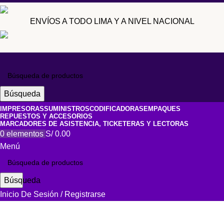
ENVÍOS A TODO LIMA Y A NIVEL NACIONAL
Búsqueda
IMPRESORAS
SUMINISTROS
CODIFICADORAS
EMPAQUES
REPUESTOS Y ACCESORIOS
MARCADORES DE ASISTENCIA, TICKETERAS Y LECTORAS
0
elementos
S/
0.00
Menú
Búsqueda
Inicio De Sesión / Registrarse