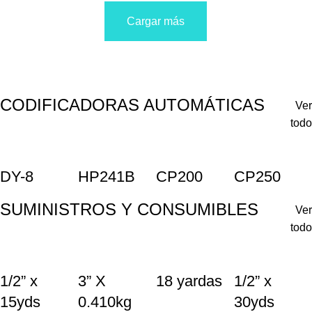
Cargar más
CODIFICADORAS AUTOMÁTICAS
Ver
todo
DY-8
HP241B
CP200
CP250
SUMINISTROS Y CONSUMIBLES
Ver
todo
1/2” x
3” X
18 yardas
1/2” x
15yds
0.410kg
30yds