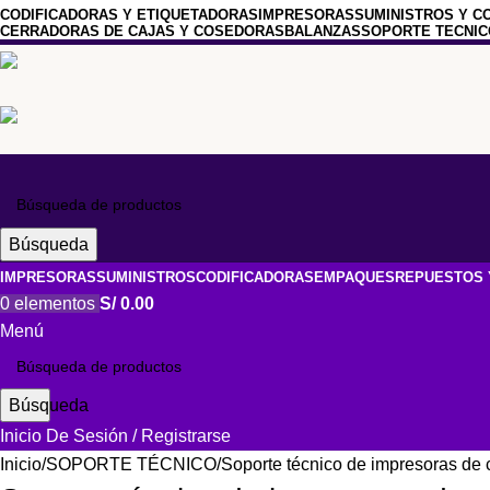
CODIFICADORAS Y ETIQUETADORAS
IMPRESORAS
SUMINISTROS Y C
CERRADORAS DE CAJAS Y COSEDORAS
BALANZAS
SOPORTE TECNIC
Búsqueda
IMPRESORAS
SUMINISTROS
CODIFICADORAS
EMPAQUES
REPUESTOS 
0
elementos
S/
0.00
Menú
Búsqueda
Inicio De Sesión / Registrarse
Inicio
SOPORTE TÉCNICO
Soporte técnico de impresoras de 