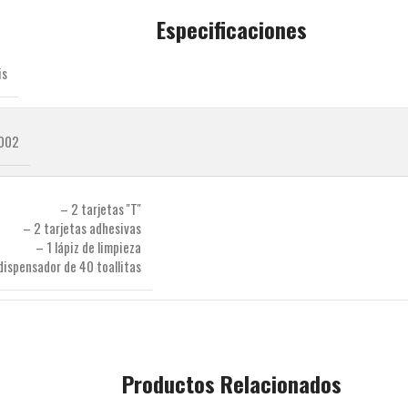
Especificaciones
is
002
– 2 tarjetas ''T''
– 2 tarjetas adhesivas
– 1 lápiz de limpieza
dispensador de 40 toallitas
Productos Relacionados