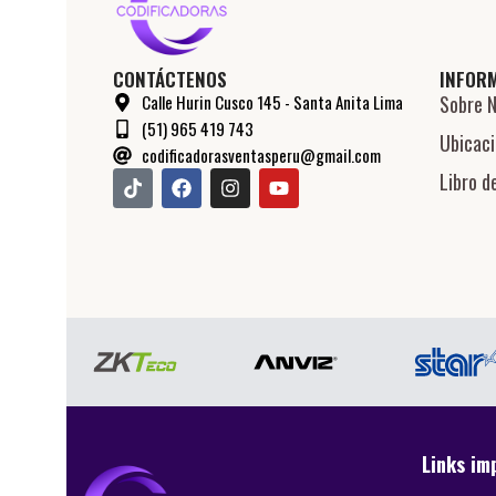
CONTÁCTENOS
INFOR
Calle Hurin Cusco 145 - Santa Anita Lima
Sobre 
(51) 965 419 743
Ubicac
codificadorasventasperu@gmail.com
Libro d
Links im