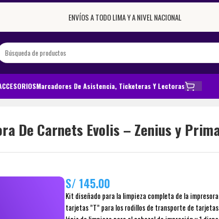
ENVÍOS A TODO LIMA Y A NIVEL NACIONAL
ACCESORIOS
Marcadores De Asistencia, Ticketeras Y Lectoras
za Para Impresora De Carnets Evolis – Zenius y Primacy
ra De Carnets Evolis – Zenius y Prim
S/
145.00
Kit diseñado para la limpieza completa de la impresora 
tarjetas ”T” para los rodillos de transporte de tarjetas,