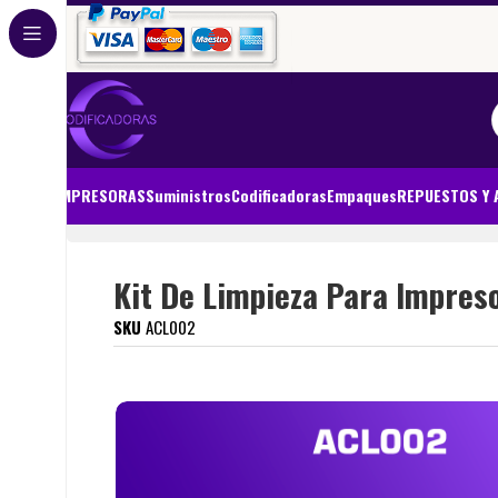
IMPRESORAS
Suministros
Codificadoras
Empaques
REPUESTOS Y 
Inicio
SUMINISTROS Y CONSUMIBLES
EVOLIS
Kit De Limpie
Kit De Limpieza Para Impreso
SKU
ACL002