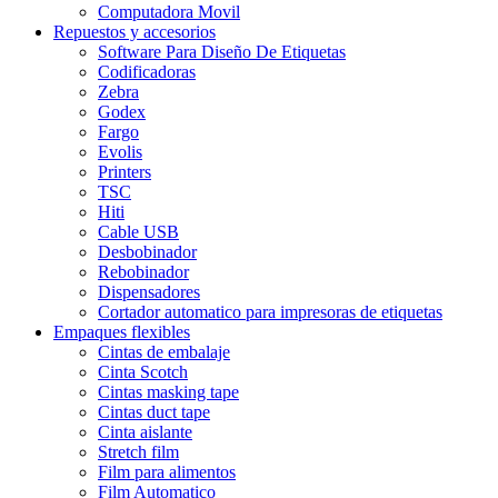
Computadora Movil
Repuestos y accesorios
Software Para Diseño De Etiquetas
Codificadoras
Zebra
Godex
Fargo
Evolis
Printers
TSC
Hiti
Cable USB
Desbobinador
Rebobinador
Dispensadores
Cortador automatico para impresoras de etiquetas
Empaques flexibles
Cintas de embalaje
Cinta Scotch
Cintas masking tape
Cintas duct tape
Cinta aislante
Stretch film
Film para alimentos
Film Automatico