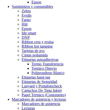
Epson
Suministros y consumibles
Zebra
Evolis
Fargo
Hiti
Epson
Idp smart
DNP
Ribbon cera y resina
Ribbon hot tamping
Tarjetas de pvc
Cintas poliamida
Etiquetas autoadhesivas
Termo Transferencia
Termico Directo
Polipropileno Blanco
Etiquetas hang tag
Etiquetas de Seguridad
Lanyard y Portafotocheck
Cartuchos De Tinta Inkjet
Papel Termico (Contometro)
Marcadores de asistencia y lectoras
Marcadores de asistencia
Lectoras