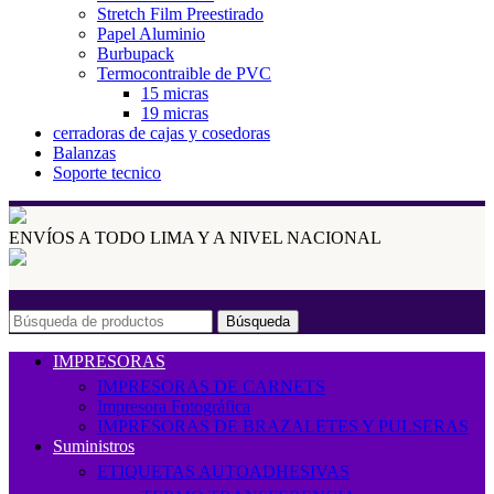
Stretch Film Preestirado
Papel Aluminio
Burbupack
Termocontraible de PVC
15 micras
19 micras
cerradoras de cajas y cosedoras
Balanzas
Soporte tecnico
ENVÍOS A TODO LIMA Y A NIVEL NACIONAL
Búsqueda
IMPRESORAS
IMPRESORAS DE CARNETS
Impresora Fotográfica
IMPRESORAS DE BRAZALETES Y PULSERAS
Suministros
ETIQUETAS AUTOADHESIVAS