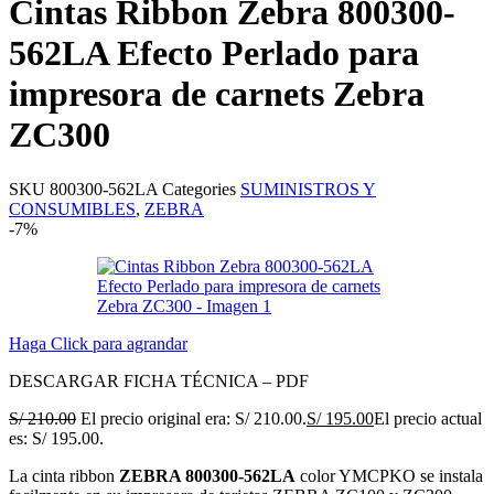
Cintas Ribbon Zebra 800300-
562LA Efecto Perlado para
impresora de carnets Zebra
ZC300
SKU
800300-562LA
Categories
SUMINISTROS Y
CONSUMIBLES
,
ZEBRA
-7%
Haga Click para agrandar
DESCARGAR FICHA TÉCNICA – PDF
S/
210.00
El precio original era: S/ 210.00.
S/
195.00
El precio actual
es: S/ 195.00.
La cinta ribbon
ZEBRA 800300-562LA
color YMCPKO se instala