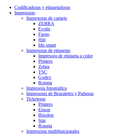
Codificadoras y etiquetadoras
Impresoras
Impresoras de carnets
ZEBRA
Evolis
Fargo
Hiti
Idp smart
Impresoras de etiquetas
Impresora de etiqueta a color
Printers
Zebra
TSC
Godex
Rongta
Impresora fotografica
Impresoras de Brazaletes y Pulseras
Ticketeras
Printers
Epson
Bixolon
Star
Rongta
Impresoras multifuncionales