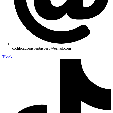
codificadorasventasperu@gmail.com
Tiktok