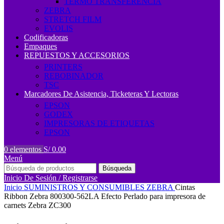
TERMO TRANSFERENCIA
ZEBRA
STRETCH FILM
EVOLIS
Codificadoras
Empaques
REPUESTOS Y ACCESORIOS
PRINTERS
REBOBINADOR
TSC
Marcadores De Asistencia, Ticketeras Y Lectoras
EPSON
GODEX
IMPRESORAS DE ETIQUETAS
EPSON
0
elementos
S/
0.00
Menú
Búsqueda
Inicio De Sesión / Registrarse
Inicio
SUMINISTROS Y CONSUMIBLES
ZEBRA
Cintas
Ribbon Zebra 800300-562LA Efecto Perlado para impresora de
carnets Zebra ZC300