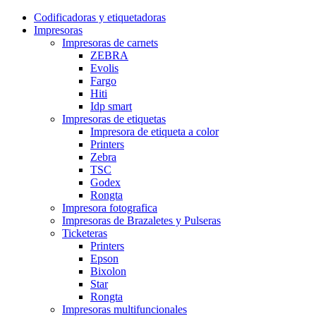
Codificadoras y etiquetadoras
Impresoras
Impresoras de carnets
ZEBRA
Evolis
Fargo
Hiti
Idp smart
Impresoras de etiquetas
Impresora de etiqueta a color
Printers
Zebra
TSC
Godex
Rongta
Impresora fotografica
Impresoras de Brazaletes y Pulseras
Ticketeras
Printers
Epson
Bixolon
Star
Rongta
Impresoras multifuncionales