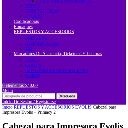
TERMO TRANSFERENCIA
ZEBRA
STRETCH FILM
EVOLIS
Codificadoras
Empaques
REPUESTOS Y ACCESORIOS
PRINTERS
REBOBINADOR
TSC
Marcadores De Asistencia, Ticketeras Y Lectoras
EPSON
GODEX
IMPRESORAS DE ETIQUETAS
EPSON
0
elementos
S/
0.00
Menú
Búsqueda
Inicio De Sesión / Registrarse
Inicio
REPUESTOS Y ACCESORIOS
EVOLIS
Cabezal para
Impresora Evolis – Primacy 2
Cabezal para Impresora Evolis