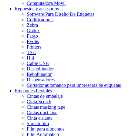
Computadora Movil
Repuestos y accesorios
Software Para Diseño De Etiquetas
Codificadoras
Zebra
Godex
Fargo
Evolis
Printers
TSC
Hiti
Cable USB
Desbobinador
Rebobinador
Dispensadores
Cortador automatico para impresoras de etiquetas
Empaques flexibles
Cintas de embalaje
Cinta Scotch
Cintas masking tape
Cintas duct tape
Cinta aislante
Stretch film
Film para alimentos
Film Automatico