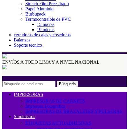
Stretch Film Preestirado
Papel Aluminio
Burbupack
Termocontraible de PVC
15 micras
19 micras
cerradoras de cajas y cosedoras
Balanzas
Soporte tecnico
ENVÍOS A TODO LIMA Y A NIVEL NACIONAL
Búsqueda
IMPRESORAS
IMPRESORAS DE CARNETS
Impresora Fotográfica
IMPRESORAS DE BRAZALETES Y PULSERAS
Suministros
ETIQUETAS AUTOADHESIVAS