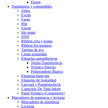
Epson
Suministros y consumibles
Zebra
Evolis
Fargo
Hiti
Epson
Idp smart
DNP
Ribbon cera y resina
Ribbon hot tamping
Tarjetas de pvc
Cintas poliamida
Etiquetas autoadhesivas
Termo Transferencia
Termico Directo
Polipropileno Blanco
Etiquetas hang tag
Etiquetas de Seguridad
Lanyard y Portafotocheck
Cartuchos De Tinta Inkjet
Papel Termico (Contometro)
Marcadores de asistencia y lectoras
Marcadores de asistencia
Lectoras