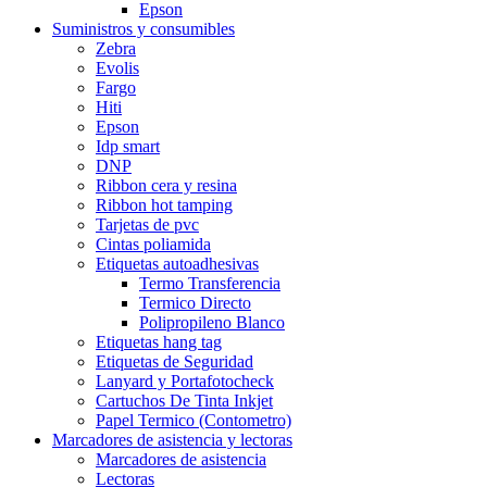
Epson
Suministros y consumibles
Zebra
Evolis
Fargo
Hiti
Epson
Idp smart
DNP
Ribbon cera y resina
Ribbon hot tamping
Tarjetas de pvc
Cintas poliamida
Etiquetas autoadhesivas
Termo Transferencia
Termico Directo
Polipropileno Blanco
Etiquetas hang tag
Etiquetas de Seguridad
Lanyard y Portafotocheck
Cartuchos De Tinta Inkjet
Papel Termico (Contometro)
Marcadores de asistencia y lectoras
Marcadores de asistencia
Lectoras