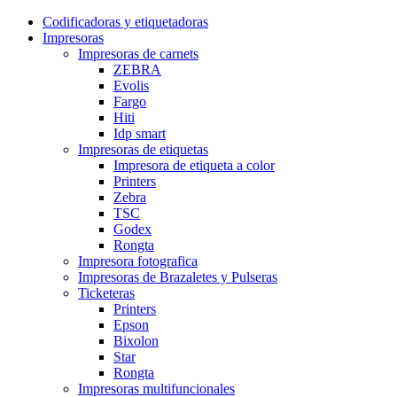
Codificadoras y etiquetadoras
Impresoras
Impresoras de carnets
ZEBRA
Evolis
Fargo
Hiti
Idp smart
Impresoras de etiquetas
Impresora de etiqueta a color
Printers
Zebra
TSC
Godex
Rongta
Impresora fotografica
Impresoras de Brazaletes y Pulseras
Ticketeras
Printers
Epson
Bixolon
Star
Rongta
Impresoras multifuncionales