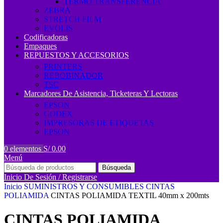
TERMO TRANSFERENCIA
ZEBRA
STRETCH FILM
EVOLIS
Codificadoras
Empaques
REPUESTOS Y ACCESORIOS
PRINTERS
REBOBINADOR
TSC
Marcadores De Asistencia, Ticketeras Y Lectoras
EPSON
GODEX
IMPRESORAS DE ETIQUETAS
EPSON
0
elementos
S/
0.00
Menú
Búsqueda
Inicio De Sesión / Registrarse
Inicio
SUMINISTROS Y CONSUMIBLES
CINTAS
POLIAMIDA
CINTAS POLIAMIDA TEXTIL 40mm x 200mts
CINTAS POLIAMIDA