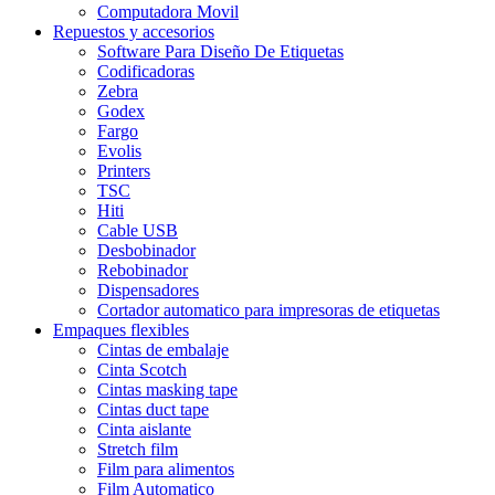
Computadora Movil
Repuestos y accesorios
Software Para Diseño De Etiquetas
Codificadoras
Zebra
Godex
Fargo
Evolis
Printers
TSC
Hiti
Cable USB
Desbobinador
Rebobinador
Dispensadores
Cortador automatico para impresoras de etiquetas
Empaques flexibles
Cintas de embalaje
Cinta Scotch
Cintas masking tape
Cintas duct tape
Cinta aislante
Stretch film
Film para alimentos
Film Automatico