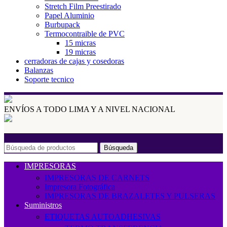
Stretch Film Preestirado
Papel Aluminio
Burbupack
Termocontraible de PVC
15 micras
19 micras
cerradoras de cajas y cosedoras
Balanzas
Soporte tecnico
ENVÍOS A TODO LIMA Y A NIVEL NACIONAL
Búsqueda
IMPRESORAS
IMPRESORAS DE CARNETS
Impresora Fotográfica
IMPRESORAS DE BRAZALETES Y PULSERAS
Suministros
ETIQUETAS AUTOADHESIVAS