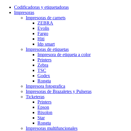
Codificadoras y etiquetadoras
Impresoras
Impresoras de carnets
ZEBRA
Evolis
Fargo
Hiti
Idp smart
Impresoras de etiquetas
Impresora de etiqueta a color
Printers
Zebra
TSC
Godex
Rongta
Impresora fotografica
Impresoras de Brazaletes y Pulseras
Ticketeras
Printers
Epson
Bixolon
Star
Rongta
Impresoras multifuncionales