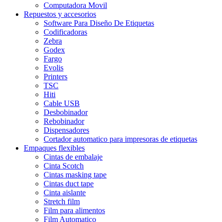
Computadora Movil
Repuestos y accesorios
Software Para Diseño De Etiquetas
Codificadoras
Zebra
Godex
Fargo
Evolis
Printers
TSC
Hiti
Cable USB
Desbobinador
Rebobinador
Dispensadores
Cortador automatico para impresoras de etiquetas
Empaques flexibles
Cintas de embalaje
Cinta Scotch
Cintas masking tape
Cintas duct tape
Cinta aislante
Stretch film
Film para alimentos
Film Automatico