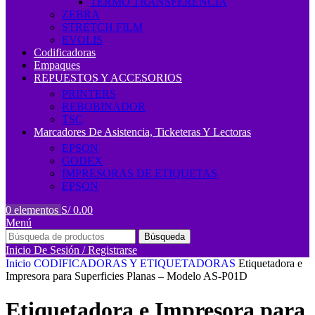
TERMO TRANSFERENCIA
ZEBRA
STRETCH FILM
EVOLIS
Codificadoras
Empaques
REPUESTOS Y ACCESORIOS
PRINTERS
REBOBINADOR
TSC
Marcadores De Asistencia, Ticketeras Y Lectoras
EPSON
GODEX
IMPRESORAS DE ETIQUETAS
EPSON
0
elementos
S/
0.00
Menú
Búsqueda
Inicio De Sesión / Registrarse
Inicio
CODIFICADORAS Y ETIQUETADORAS
Etiquetadora e
Impresora para Superficies Planas – Modelo AS-P01D
Etiquetadora e Impresora para