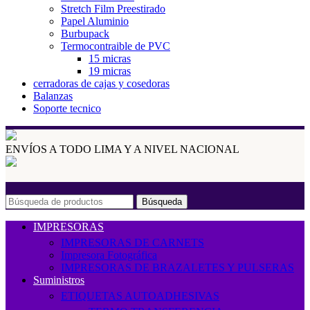
Stretch Film Preestirado
Papel Aluminio
Burbupack
Termocontraible de PVC
15 micras
19 micras
cerradoras de cajas y cosedoras
Balanzas
Soporte tecnico
ENVÍOS A TODO LIMA Y A NIVEL NACIONAL
Búsqueda
IMPRESORAS
IMPRESORAS DE CARNETS
Impresora Fotográfica
IMPRESORAS DE BRAZALETES Y PULSERAS
Suministros
ETIQUETAS AUTOADHESIVAS