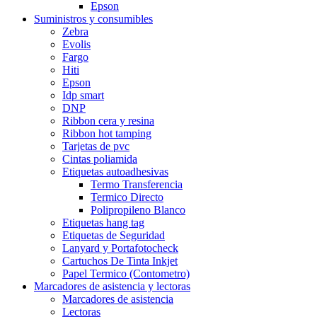
Epson
Suministros y consumibles
Zebra
Evolis
Fargo
Hiti
Epson
Idp smart
DNP
Ribbon cera y resina
Ribbon hot tamping
Tarjetas de pvc
Cintas poliamida
Etiquetas autoadhesivas
Termo Transferencia
Termico Directo
Polipropileno Blanco
Etiquetas hang tag
Etiquetas de Seguridad
Lanyard y Portafotocheck
Cartuchos De Tinta Inkjet
Papel Termico (Contometro)
Marcadores de asistencia y lectoras
Marcadores de asistencia
Lectoras