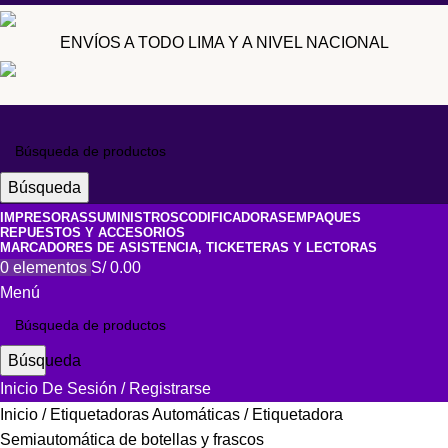
ENVÍOS A TODO LIMA Y A NIVEL NACIONAL
Búsqueda
IMPRESORAS
SUMINISTROS
CODIFICADORAS
EMPAQUES
REPUESTOS Y ACCESORIOS
MARCADORES DE ASISTENCIA, TICKETERAS Y LECTORAS
0
elementos
S/
0.00
Menú
Búsqueda
Inicio De Sesión / Registrarse
Inicio
Etiquetadoras Automáticas
Etiquetadora
Semiautomática de botellas y frascos