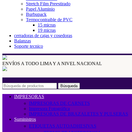
Stretch Film Preestirado
Papel Aluminio
Burbupack
Termocontraible de PVC
15 micras
19 micras
cerradoras de cajas y cosedoras
Balanzas
Soporte tecnico
ENVÍOS A TODO LIMA Y A NIVEL NACIONAL
Búsqueda
IMPRESORAS
IMPRESORAS DE CARNETS
Impresora Fotográfica
IMPRESORAS DE BRAZALETES Y PULSERAS
Suministros
ETIQUETAS AUTOADHESIVAS