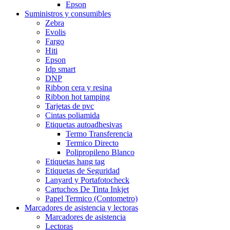
Epson
Suministros y consumibles
Zebra
Evolis
Fargo
Hiti
Epson
Idp smart
DNP
Ribbon cera y resina
Ribbon hot tamping
Tarjetas de pvc
Cintas poliamida
Etiquetas autoadhesivas
Termo Transferencia
Termico Directo
Polipropileno Blanco
Etiquetas hang tag
Etiquetas de Seguridad
Lanyard y Portafotocheck
Cartuchos De Tinta Inkjet
Papel Termico (Contometro)
Marcadores de asistencia y lectoras
Marcadores de asistencia
Lectoras