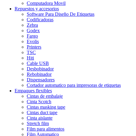
Computadora Movil
Repuestos y accesorios
Software Para Diseño De Etiquetas
Codificadoras
Zebra
Godex
Fargo
Evolis
Printers
TSC
Hiti
Cable USB
Desbobinador
Rebobinador
Dispensadores
Cortador automatico para impresoras de etiquetas
Empaques flexibles
Cintas de embalaje
Cinta Scotch
Cintas masking tape
Cintas duct tape
Cinta aislante
Stretch film
Film para alimentos
Film Automatico