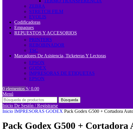
TERMO TRANSFERENCIA
ZEBRA
STRETCH FILM
EVOLIS
Codificadoras
Empaques
REPUESTOS Y ACCESORIOS
PRINTERS
REBOBINADOR
TSC
Marcadores De Asistencia, Ticketeras Y Lectoras
EPSON
GODEX
IMPRESORAS DE ETIQUETAS
EPSON
0
elementos
S/
0.00
Menú
Búsqueda
Inicio De Sesión / Registrarse
Inicio
IMPRESORAS
GODEX
Pack Godex G500 + Cortadora Auto
Pack Godex G500 + Cortadora 