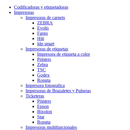
Codificadoras y etiquetadoras
Impresoras
Impresoras de carnets
ZEBRA
Evolis
Fargo
Hiti
Idp smart
Impresoras de etiquetas
Impresora de etiqueta a color
Printers
Zebra
TSC
Godex
Rongta
Impresora fotografica
Impresoras de Brazaletes y Pulseras
Ticketeras
Printers
Epson
Bixolon
Star
Rongta
Impresoras multifuncionales