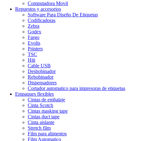
Computadora Movil
Repuestos y accesorios
Software Para Diseño De Etiquetas
Codificadoras
Zebra
Godex
Fargo
Evolis
Printers
TSC
Hiti
Cable USB
Desbobinador
Rebobinador
Dispensadores
Cortador automatico para impresoras de etiquetas
Empaques flexibles
Cintas de embalaje
Cinta Scotch
Cintas masking tape
Cintas duct tape
Cinta aislante
Stretch film
Film para alimentos
Film Automatico