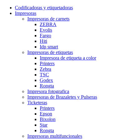
Codificadoras y etiquetadoras
Impresoras
Impresoras de carnets
ZEBRA
Evolis
Fargo
Hiti
Idp smart
Impresoras de etiquetas
Impresora de etiqueta a color
Printers
Zebra
TSC
Godex
Rongta
Impresora fotografica
Impresoras de Brazaletes y Pulseras
Ticketeras
Printers
Epson
Bixolon
Star
Rongta
Impresoras multifuncionales