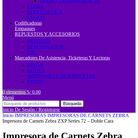
TERMO TRANSFERENCIA
ZEBRA
STRETCH FILM
EVOLIS
Codificadoras
Empaques
REPUESTOS Y ACCESORIOS
PRINTERS
REBOBINADOR
TSC
Marcadores De Asistencia, Ticketeras Y Lectoras
EPSON
GODEX
IMPRESORAS DE ETIQUETAS
EPSON
0
elementos
S/
0.00
Menú
Búsqueda
Inicio De Sesión / Registrarse
Inicio
IMPRESORAS
IMPRESORAS DE CARNETS
ZEBRA
Impresora de Carnets Zebra ZXP Series 72 – Doble Cara
Impresora de Carnets Zebra