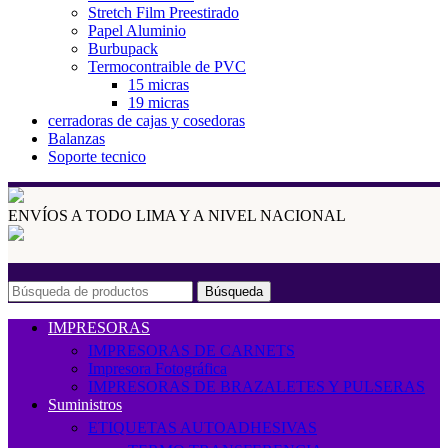
Stretch Film Preestirado
Papel Aluminio
Burbupack
Termocontraible de PVC
15 micras
19 micras
cerradoras de cajas y cosedoras
Balanzas
Soporte tecnico
ENVÍOS A TODO LIMA Y A NIVEL NACIONAL
Búsqueda
IMPRESORAS
IMPRESORAS DE CARNETS
Impresora Fotográfica
IMPRESORAS DE BRAZALETES Y PULSERAS
Suministros
ETIQUETAS AUTOADHESIVAS