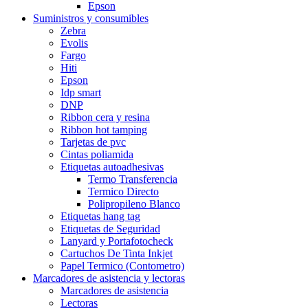
Epson
Suministros y consumibles
Zebra
Evolis
Fargo
Hiti
Epson
Idp smart
DNP
Ribbon cera y resina
Ribbon hot tamping
Tarjetas de pvc
Cintas poliamida
Etiquetas autoadhesivas
Termo Transferencia
Termico Directo
Polipropileno Blanco
Etiquetas hang tag
Etiquetas de Seguridad
Lanyard y Portafotocheck
Cartuchos De Tinta Inkjet
Papel Termico (Contometro)
Marcadores de asistencia y lectoras
Marcadores de asistencia
Lectoras