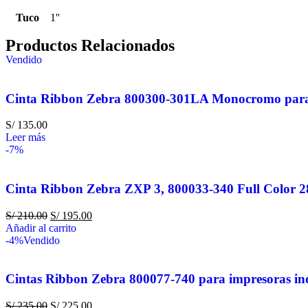
Tuco
1''
Productos Relacionados
Vendido
Cinta Ribbon Zebra 800300-301LA Monocromo para 
S/
135.00
Leer más
-7%
Cinta Ribbon Zebra ZXP 3, 800033-340 Full Color 
S/
210.00
S/
195.00
Añadir al carrito
-4%
Vendido
Cintas Ribbon Zebra 800077-740 para impresoras in
S/
235.00
S/
225.00