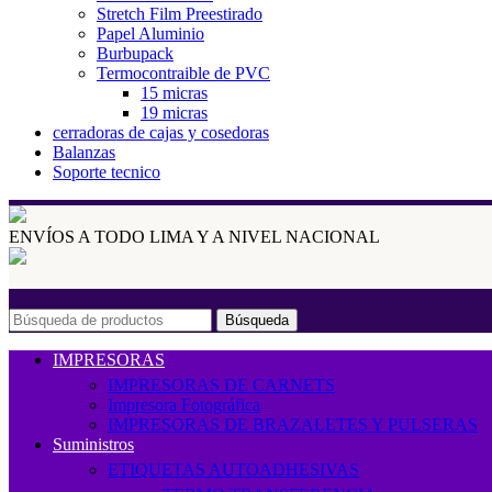
Stretch Film Preestirado
Papel Aluminio
Burbupack
Termocontraible de PVC
15 micras
19 micras
cerradoras de cajas y cosedoras
Balanzas
Soporte tecnico
ENVÍOS A TODO LIMA Y A NIVEL NACIONAL
Búsqueda
IMPRESORAS
IMPRESORAS DE CARNETS
Impresora Fotográfica
IMPRESORAS DE BRAZALETES Y PULSERAS
Suministros
ETIQUETAS AUTOADHESIVAS