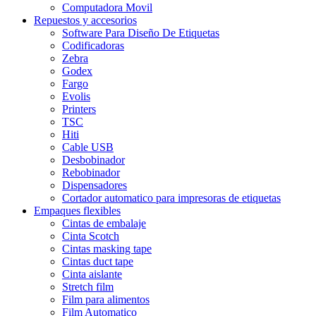
Computadora Movil
Repuestos y accesorios
Software Para Diseño De Etiquetas
Codificadoras
Zebra
Godex
Fargo
Evolis
Printers
TSC
Hiti
Cable USB
Desbobinador
Rebobinador
Dispensadores
Cortador automatico para impresoras de etiquetas
Empaques flexibles
Cintas de embalaje
Cinta Scotch
Cintas masking tape
Cintas duct tape
Cinta aislante
Stretch film
Film para alimentos
Film Automatico