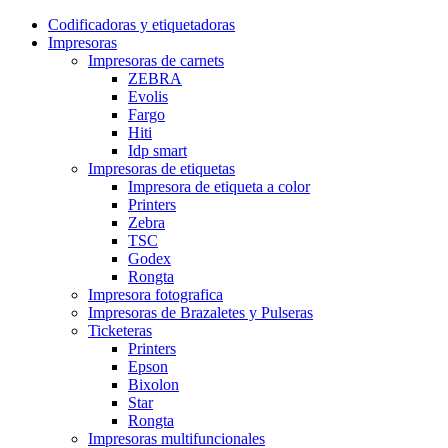
Codificadoras y etiquetadoras
Impresoras
Impresoras de carnets
ZEBRA
Evolis
Fargo
Hiti
Idp smart
Impresoras de etiquetas
Impresora de etiqueta a color
Printers
Zebra
TSC
Godex
Rongta
Impresora fotografica
Impresoras de Brazaletes y Pulseras
Ticketeras
Printers
Epson
Bixolon
Star
Rongta
Impresoras multifuncionales