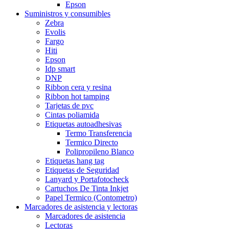
Epson
Suministros y consumibles
Zebra
Evolis
Fargo
Hiti
Epson
Idp smart
DNP
Ribbon cera y resina
Ribbon hot tamping
Tarjetas de pvc
Cintas poliamida
Etiquetas autoadhesivas
Termo Transferencia
Termico Directo
Polipropileno Blanco
Etiquetas hang tag
Etiquetas de Seguridad
Lanyard y Portafotocheck
Cartuchos De Tinta Inkjet
Papel Termico (Contometro)
Marcadores de asistencia y lectoras
Marcadores de asistencia
Lectoras