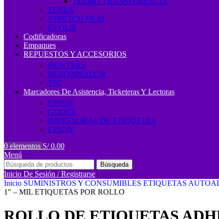
TERMO TRANSFERENCIA
ZEBRA
STRETCH FILM
EVOLIS
Codificadoras
Empaques
REPUESTOS Y ACCESORIOS
PRINTERS
REBOBINADOR
TSC
Marcadores De Asistencia, Ticketeras Y Lectoras
EPSON
GODEX
IMPRESORAS DE ETIQUETAS
EPSON
0
elementos
S/
0.00
Menú
Búsqueda
Inicio De Sesión / Registrarse
Inicio
SUMINISTROS Y CONSUMIBLES
ETIQUETAS AUTOA
1″ – MIL ETIQUETAS POR ROLLO
ROLLO DE ETIQUETAS ADHE