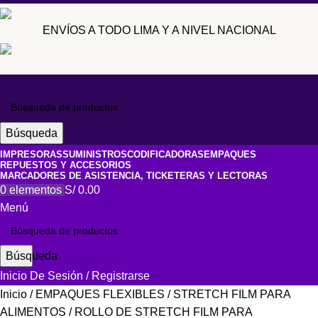
ENVÍOS A TODO LIMA Y A NIVEL NACIONAL
Búsqueda
IMPRESORAS
SUMINISTROS
CODIFICADORAS
EMPAQUES
REPUESTOS Y ACCESORIOS
MARCADORES DE ASISTENCIA, TICKETERAS Y LECTORAS
0
elementos
S/
0.00
Menú
Búsqueda
Inicio De Sesión / Registrarse
Inicio
EMPAQUES FLEXIBLES
STRETCH FILM PARA
ALIMENTOS
ROLLO DE STRETCH FILM PARA