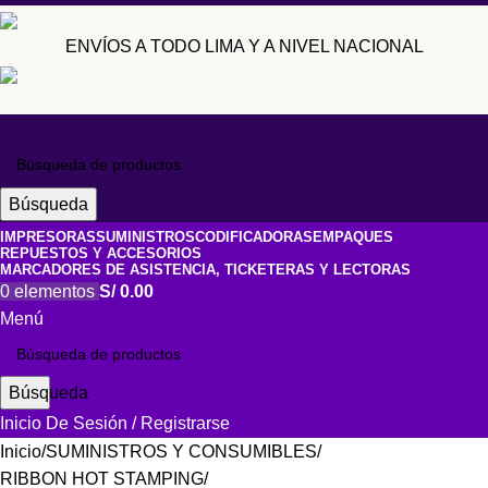
ENVÍOS A TODO LIMA Y A NIVEL NACIONAL
Búsqueda
IMPRESORAS
SUMINISTROS
CODIFICADORAS
EMPAQUES
REPUESTOS Y ACCESORIOS
MARCADORES DE ASISTENCIA, TICKETERAS Y LECTORAS
0
elementos
S/
0.00
Menú
Búsqueda
Inicio De Sesión / Registrarse
Inicio
SUMINISTROS Y CONSUMIBLES
RIBBON HOT STAMPING