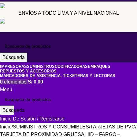
ENVÍOS A TODO LIMA Y A NIVEL NACIONAL
Búsqueda
IMPRESORAS
SUMINISTROS
CODIFICADORAS
EMPAQUES
REPUESTOS Y ACCESORIOS
MARCADORES DE ASISTENCIA, TICKETERAS Y LECTORAS
0
elementos
S/
0.00
Menú
Búsqueda
Inicio De Sesión / Registrarse
Inicio
SUMINISTROS Y CONSUMIBLES
TARJETAS DE PVC
TARJETA DE PROXIMIDAD GRUESA HID – FARGO –