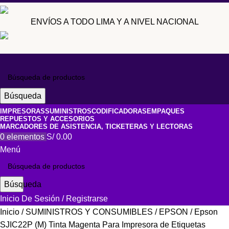
ENVÍOS A TODO LIMA Y A NIVEL NACIONAL
Búsqueda
IMPRESORAS
SUMINISTROS
CODIFICADORAS
EMPAQUES
REPUESTOS Y ACCESORIOS
MARCADORES DE ASISTENCIA, TICKETERAS Y LECTORAS
0
elementos
S/
0.00
Menú
Búsqueda
Inicio De Sesión / Registrarse
Inicio
SUMINISTROS Y CONSUMIBLES
EPSON
Epson
SJIC22P (M) Tinta Magenta Para Impresora de Etiquetas