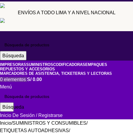
ENVÍOS A TODO LIMA Y A NIVEL NACIONAL
Búsqueda
IMPRESORAS
SUMINISTROS
CODIFICADORAS
EMPAQUES
REPUESTOS Y ACCESORIOS
MARCADORES DE ASISTENCIA, TICKETERAS Y LECTORAS
0
elementos
S/
0.00
Menú
Búsqueda
Inicio De Sesión / Registrarse
Inicio
SUMINISTROS Y CONSUMIBLES
ETIQUETAS AUTOADHESIVAS