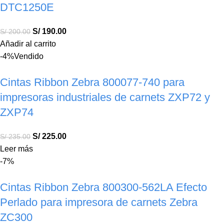
DTC1250E
S/
190.00
S/
200.00
Añadir al carrito
-4%
Vendido
Cintas Ribbon Zebra 800077-740 para
impresoras industriales de carnets ZXP72 y
ZXP74
S/
225.00
S/
235.00
Leer más
-7%
Cintas Ribbon Zebra 800300-562LA Efecto
Perlado para impresora de carnets Zebra
ZC300