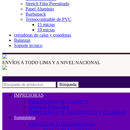
Stretch Film Preestirado
Papel Aluminio
Burbupack
Termocontraible de PVC
15 micras
19 micras
cerradoras de cajas y cosedoras
Balanzas
Soporte tecnico
ENVÍOS A TODO LIMA Y A NIVEL NACIONAL
Búsqueda
IMPRESORAS
IMPRESORAS DE CARNETS
Impresora Fotográfica
IMPRESORAS DE BRAZALETES Y PULSERAS
Suministros
ETIQUETAS AUTOADHESIVAS