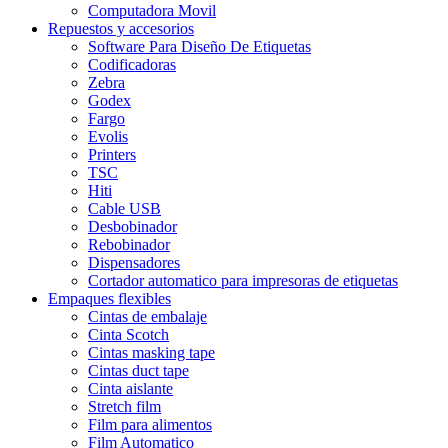
Computadora Movil
Repuestos y accesorios
Software Para Diseño De Etiquetas
Codificadoras
Zebra
Godex
Fargo
Evolis
Printers
TSC
Hiti
Cable USB
Desbobinador
Rebobinador
Dispensadores
Cortador automatico para impresoras de etiquetas
Empaques flexibles
Cintas de embalaje
Cinta Scotch
Cintas masking tape
Cintas duct tape
Cinta aislante
Stretch film
Film para alimentos
Film Automatico