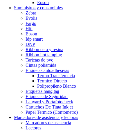
Epson
Suministros y consumibles
Zebra
Evolis
Fargo
Hiti
Epson
Idp smart
DNP
Ribbon cera y resina
Ribbon hot tamping
Tarjetas de pvc
Cintas poliamida
Etiquetas autoadhesivas
Termo Transferencia
Termico Directo
Polipropileno Blanco
Etiquetas hang tag
Etiquetas de Seguridad
Lanyard y Portafotocheck
Cartuchos De Tinta Inkjet
Papel Termico (Contometro)
Marcadores de asistencia y lectoras
Marcadores de asistencia
Lectoras