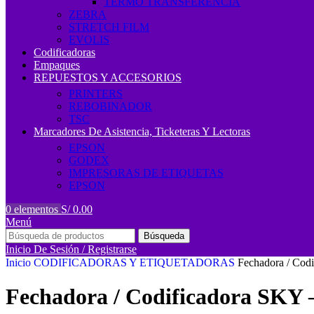
TERMO TRANSFERENCIA
ZEBRA
STRETCH FILM
EVOLIS
Codificadoras
Empaques
REPUESTOS Y ACCESORIOS
PRINTERS
REBOBINADOR
TSC
Marcadores De Asistencia, Ticketeras Y Lectoras
EPSON
GODEX
IMPRESORAS DE ETIQUETAS
EPSON
0
elementos
S/
0.00
Menú
Búsqueda
Inicio De Sesión / Registrarse
Inicio
CODIFICADORAS Y ETIQUETADORAS
Fechadora / Codi
Fechadora / Codificadora SKY – 