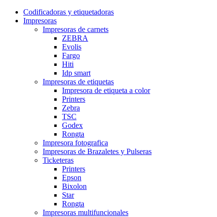
Codificadoras y etiquetadoras
Impresoras
Impresoras de carnets
ZEBRA
Evolis
Fargo
Hiti
Idp smart
Impresoras de etiquetas
Impresora de etiqueta a color
Printers
Zebra
TSC
Godex
Rongta
Impresora fotografica
Impresoras de Brazaletes y Pulseras
Ticketeras
Printers
Epson
Bixolon
Star
Rongta
Impresoras multifuncionales