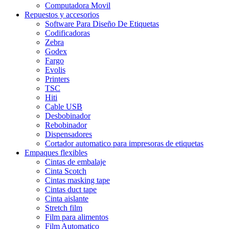
Computadora Movil
Repuestos y accesorios
Software Para Diseño De Etiquetas
Codificadoras
Zebra
Godex
Fargo
Evolis
Printers
TSC
Hiti
Cable USB
Desbobinador
Rebobinador
Dispensadores
Cortador automatico para impresoras de etiquetas
Empaques flexibles
Cintas de embalaje
Cinta Scotch
Cintas masking tape
Cintas duct tape
Cinta aislante
Stretch film
Film para alimentos
Film Automatico