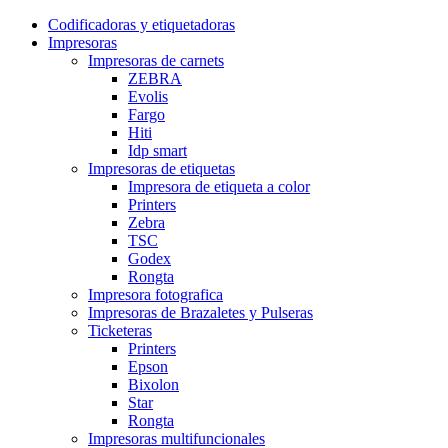
Codificadoras y etiquetadoras
Impresoras
Impresoras de carnets
ZEBRA
Evolis
Fargo
Hiti
Idp smart
Impresoras de etiquetas
Impresora de etiqueta a color
Printers
Zebra
TSC
Godex
Rongta
Impresora fotografica
Impresoras de Brazaletes y Pulseras
Ticketeras
Printers
Epson
Bixolon
Star
Rongta
Impresoras multifuncionales