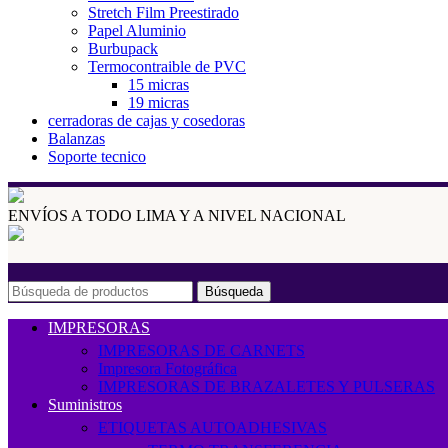
Stretch Film Preestirado
Papel Aluminio
Burbupack
Termocontraible de PVC
15 micras
19 micras
cerradoras de cajas y cosedoras
Balanzas
Soporte tecnico
ENVÍOS A TODO LIMA Y A NIVEL NACIONAL
Búsqueda
IMPRESORAS
IMPRESORAS DE CARNETS
Impresora Fotográfica
IMPRESORAS DE BRAZALETES Y PULSERAS
Suministros
ETIQUETAS AUTOADHESIVAS