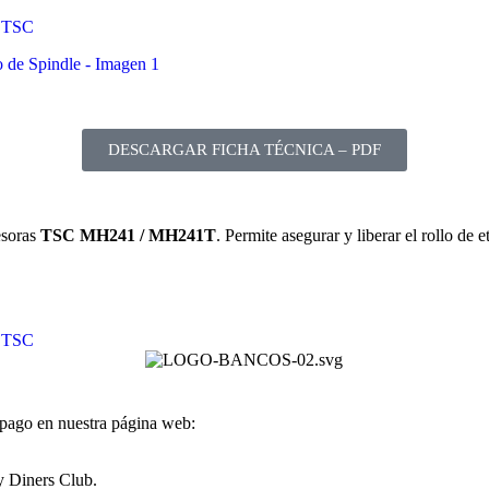
,
TSC
DESCARGAR FICHA TÉCNICA – PDF
esoras
TSC MH241 / MH241T
. Permite asegurar y liberar el rollo de 
,
TSC
 pago en nuestra página web:
y Diners Club.