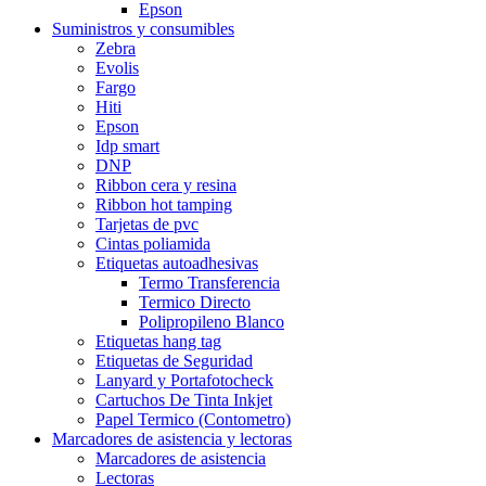
Epson
Suministros y consumibles
Zebra
Evolis
Fargo
Hiti
Epson
Idp smart
DNP
Ribbon cera y resina
Ribbon hot tamping
Tarjetas de pvc
Cintas poliamida
Etiquetas autoadhesivas
Termo Transferencia
Termico Directo
Polipropileno Blanco
Etiquetas hang tag
Etiquetas de Seguridad
Lanyard y Portafotocheck
Cartuchos De Tinta Inkjet
Papel Termico (Contometro)
Marcadores de asistencia y lectoras
Marcadores de asistencia
Lectoras