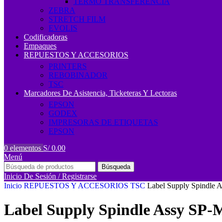
TERMO TRANSFERENCIA
ZEBRA
STRETCH FILM
EVOLIS
Codificadoras
Empaques
REPUESTOS Y ACCESORIOS
PRINTERS
REBOBINADOR
TSC
Marcadores De Asistencia, Ticketeras Y Lectoras
EPSON
GODEX
IMPRESORAS DE ETIQUETAS
EPSON
0
elementos
S/
0.00
Menú
Búsqueda
Inicio De Sesión / Registrarse
Inicio
REPUESTOS Y ACCESORIOS
TSC
Label Supply Spindle
Label Supply Spindle Assy SP-