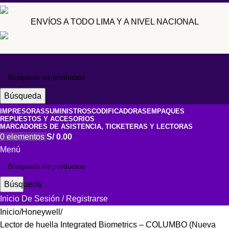
ENVÍOS A TODO LIMA Y A NIVEL NACIONAL
Búsqueda
IMPRESORAS
SUMINISTROS
CODIFICADORAS
EMPAQUES
REPUESTOS Y ACCESORIOS
MARCADORES DE ASISTENCIA, TICKETERAS Y LECTORAS
0
elementos
S/
0.00
Menú
Búsqueda
Inicio De Sesión / Registrarse
Inicio
Honeywell
Lector de huella Integrated Biometrics – COLUMBO (Nueva