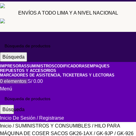
ENVÍOS A TODO LIMA Y A NIVEL NACIONAL
Búsqueda
IMPRESORAS
SUMINISTROS
CODIFICADORAS
EMPAQUES
REPUESTOS Y ACCESORIOS
MARCADORES DE ASISTENCIA, TICKETERAS Y LECTORAS
0
elementos
S/
0.00
Menú
Búsqueda
Inicio De Sesión / Registrarse
Inicio
SUMINISTROS Y CONSUMIBLES
HILO PARA
MÁQUINA DE COSER SACOS GK26-1AX / GK-9JP / GK-926