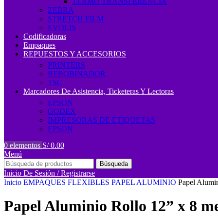
TERMO TRANSFERENCIA
ZEBRA
STRETCH FILM
EVOLIS
Codificadoras
Empaques
REPUESTOS Y ACCESORIOS
PRINTERS
REBOBINADOR
TSC
Marcadores De Asistencia, Ticketeras Y Lectoras
EPSON
GODEX
IMPRESORAS DE ETIQUETAS
EPSON
0
elementos
S/
0.00
Menú
Búsqueda
Inicio De Sesión / Registrarse
Inicio
EMPAQUES FLEXIBLES
PAPEL ALUMINIO
Papel Alumin
Papel Aluminio Rollo 12” x 8 me