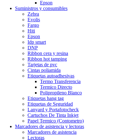
Epson
Suministros y consumibles
Zebra
Evolis
Fargo
Hiti
Epson
Idp smart
DNP
Ribbon cera y resina
Ribbon hot tamping
Tarjetas de pvc
Cintas poliamida
Etiquetas autoadhesivas
Termo Transferencia
Termico Directo
Polipropileno Blanco
Etiquetas hang tag
Etiquetas de Seguridad
Lanyard y Portafotocheck
Cartuchos De Tinta Inkjet
Papel Termico (Contometro)
Marcadores de asistencia y lectoras
Marcadores de asistencia
Lectoras