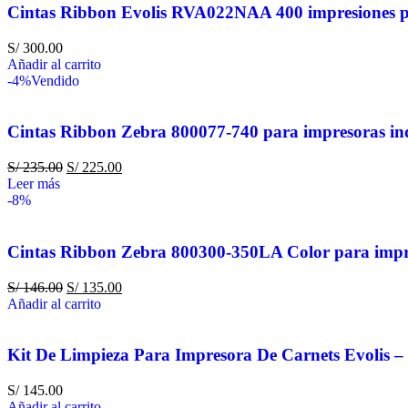
Cintas Ribbon Evolis RVA022NAA 400 impresiones p
S/
300.00
Añadir al carrito
-4%
Vendido
Cintas Ribbon Zebra 800077-740 para impresoras in
S/
235.00
S/
225.00
Leer más
-8%
Cintas Ribbon Zebra 800300-350LA Color para impr
S/
146.00
S/
135.00
Añadir al carrito
Kit De Limpieza Para Impresora De Carnets Evolis –
S/
145.00
Añadir al carrito