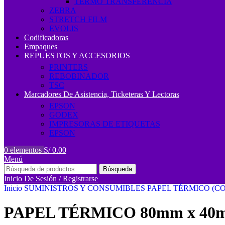
TERMO TRANSFERENCIA
ZEBRA
STRETCH FILM
EVOLIS
Codificadoras
Empaques
REPUESTOS Y ACCESORIOS
PRINTERS
REBOBINADOR
TSC
Marcadores De Asistencia, Ticketeras Y Lectoras
EPSON
GODEX
IMPRESORAS DE ETIQUETAS
EPSON
0
elementos
S/
0.00
Menú
Búsqueda
Inicio De Sesión / Registrarse
Inicio
SUMINISTROS Y CONSUMIBLES
PAPEL TÉRMICO (
PAPEL TÉRMICO 80mm x 40m 