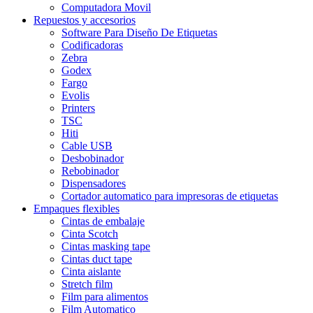
Computadora Movil
Repuestos y accesorios
Software Para Diseño De Etiquetas
Codificadoras
Zebra
Godex
Fargo
Evolis
Printers
TSC
Hiti
Cable USB
Desbobinador
Rebobinador
Dispensadores
Cortador automatico para impresoras de etiquetas
Empaques flexibles
Cintas de embalaje
Cinta Scotch
Cintas masking tape
Cintas duct tape
Cinta aislante
Stretch film
Film para alimentos
Film Automatico