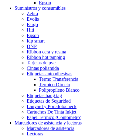
Epson
Suministros y consumibles
Zebra
Evolis
Fargo
Hiti
Epson
Idp smart
DNP
Ribbon cera y resina
Ribbon hot tamping
Tarjetas de pvc
Cintas poliamida
Etiquetas autoadhesivas
Termo Transferencia
Termico Directo
Polipropileno Blanco
Etiquetas hang tag
Etiquetas de Seguridad
Lanyard y Portafotocheck
Cartuchos De Tinta Inkjet
Papel Termico (Contometro)
Marcadores de asistencia y lectoras
Marcadores de asistencia
Lectoras