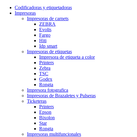
Codificadoras y etiquetadoras
Impresoras
Impresoras de carnets
ZEBRA
Evolis
Fargo
Hiti
Idp smart
Impresoras de etiquetas
Impresora de etiqueta a color
Printers
Zebra
TSC
Godex
Rongta
Impresora fotografica
Impresoras de Brazaletes y Pulseras
Ticketeras
Printers
Epson
Bixolon
Star
Rongta
Impresoras multifuncionales