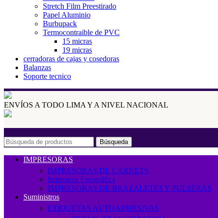
Stretch Film Preestirado
Papel Aluminio
Burbupack
Termocontraible de PVC
15 micras
19 micras
cerradoras de cajas y cosedoras
Balanzas
Soporte tecnico
ENVÍOS A TODO LIMA Y A NIVEL NACIONAL
Búsqueda
IMPRESORAS
IMPRESORAS DE CARNETS
Impresora Fotográfica
IMPRESORAS DE BRAZALETES Y PULSERAS
Suministros
ETIQUETAS AUTOADHESIVAS