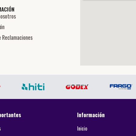
MACIÓN
Nosotros
ión
e Reclamaciones
portantes
Información
s
Inicio