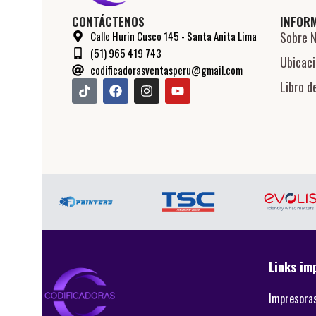
CONTÁCTENOS
INFOR
Calle Hurin Cusco 145 - Santa Anita Lima
Sobre 
(51) 965 419 743
Ubicac
codificadorasventasperu@gmail.com
Libro d
Links im
Impresora