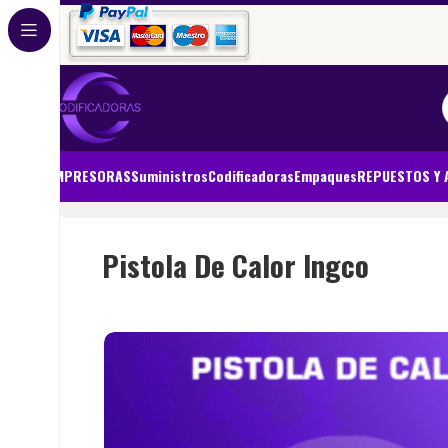
IMPRESORAS
Suministros
Codificadoras
Empaques
REPUESTOS Y 
Inicio
Sin categorizar
Pistola De Calor Ingco
Pistola De Calor Ingco