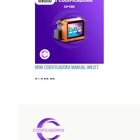
VENDIDO
MINI CODIFICADORA MANUAL INKJET
CP100
S/
640.00
Leer Más