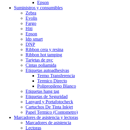
Epson
Suministros y consumibles
Zebra
Evolis
Fargo
Hiti
Epson
Idp smart
DNP
Ribbon cera y resina
Ribbon hot tamping
Tarjetas de pvc
Cintas poliamida
Etiquetas autoadhesivas
Termo Transferencia
Termico Directo
Polipropileno Blanco
Etiquetas hang tag
Etiquetas de Seguridad
Lanyard y Portafotocheck
Cartuchos De Tinta Inkjet
Papel Termico (Contometro)
Marcadores de asistencia y lectoras
Marcadores de asistencia
Lectoras