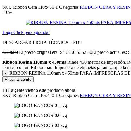
SKU
Ribbon Cera 110x450-1
Categories
RIBBON CERA Y RESI
-10%
Haga Click para agrandar
DESCARGAR FICHA TÉCNICA – PDF
S/
58.50
El precio original era: S/ 58.50.
S/
52.50
El precio actual es: S
Ribbon Resina 110mm x 450mts
Rinde 450 metros de impresión. Real
térmica con un Ribbon para Impresora de etiquetas garantiza que la im
RIBBON RESINA 110mm x 450mts PARA IMPRESORAS DE 
Añadir al carrito
13
La gente viendo este producto ahora!
SKU
Ribbon Cera 110x450-1
Categories
RIBBON CERA Y RESI