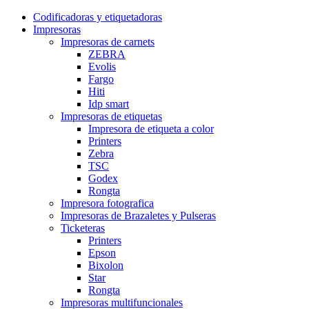
Codificadoras y etiquetadoras
Impresoras
Impresoras de carnets
ZEBRA
Evolis
Fargo
Hiti
Idp smart
Impresoras de etiquetas
Impresora de etiqueta a color
Printers
Zebra
TSC
Godex
Rongta
Impresora fotografica
Impresoras de Brazaletes y Pulseras
Ticketeras
Printers
Epson
Bixolon
Star
Rongta
Impresoras multifuncionales