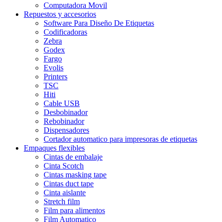
Computadora Movil
Repuestos y accesorios
Software Para Diseño De Etiquetas
Codificadoras
Zebra
Godex
Fargo
Evolis
Printers
TSC
Hiti
Cable USB
Desbobinador
Rebobinador
Dispensadores
Cortador automatico para impresoras de etiquetas
Empaques flexibles
Cintas de embalaje
Cinta Scotch
Cintas masking tape
Cintas duct tape
Cinta aislante
Stretch film
Film para alimentos
Film Automatico