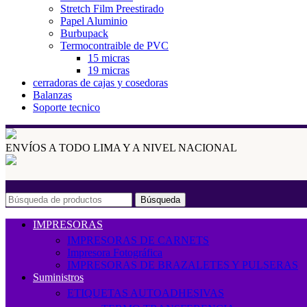
Stretch Film Preestirado
Papel Aluminio
Burbupack
Termocontraible de PVC
15 micras
19 micras
cerradoras de cajas y cosedoras
Balanzas
Soporte tecnico
ENVÍOS A TODO LIMA Y A NIVEL NACIONAL
Búsqueda
IMPRESORAS
IMPRESORAS DE CARNETS
Impresora Fotográfica
IMPRESORAS DE BRAZALETES Y PULSERAS
Suministros
ETIQUETAS AUTOADHESIVAS