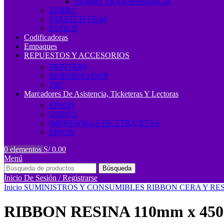
TERMO TRANSFERENCIA
ZEBRA
STRETCH FILM
EVOLIS
Codificadoras
Empaques
REPUESTOS Y ACCESORIOS
PRINTERS
REBOBINADOR
TSC
Marcadores De Asistencia, Ticketeras Y Lectoras
EPSON
GODEX
IMPRESORAS DE ETIQUETAS
EPSON
0
elementos
S/
0.00
Menú
Búsqueda
Inicio De Sesión / Registrarse
Inicio
SUMINISTROS Y CONSUMIBLES
RIBBON CERA Y RE
RIBBON RESINA 110mm x 4