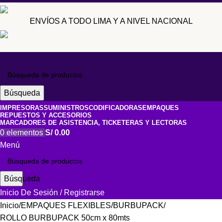
ENVÍOS A TODO LIMA Y A NIVEL NACIONAL
Búsqueda
IMPRESORAS
SUMINISTROS
CODIFICADORAS
EMPAQUES
REPUESTOS Y ACCESORIOS
MARCADORES DE ASISTENCIA, TICKETERAS Y LECTORAS
0
elementos
S/
0.00
Menú
Búsqueda
Inicio De Sesión / Registrarse
Inicio
EMPAQUES FLEXIBLES
BURBUPACK
ROLLO BURBUPACK 50cm x 80mts