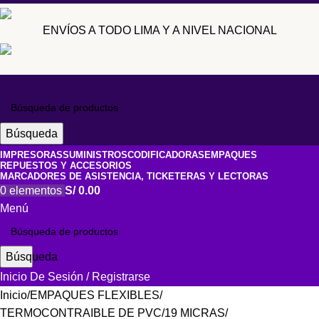
ENVÍOS A TODO LIMA Y A NIVEL NACIONAL
Búsqueda
IMPRESORAS
SUMINISTROS
CODIFICADORAS
EMPAQUES
REPUESTOS Y ACCESORIOS
MARCADORES DE ASISTENCIA, TICKETERAS Y LECTORAS
0
elementos
S/
0.00
Menú
Búsqueda
Inicio De Sesión / Registrarse
Inicio
EMPAQUES FLEXIBLES
TERMOCONTRAIBLE DE PVC
19 MICRAS